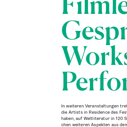
Film­l
Gespr
Work­
Perfo
In wei­te­ren Ver­an­stal­tun­gen 
die Artists in Resi­dence des Fes­t
haben, auf Welt­li­te­ra­tur in 12
chen wei­te­ren Aspek­ten aus dem