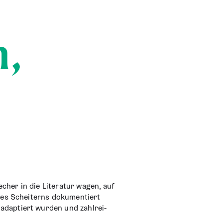
n,
­cher in die Lite­ra­tur wagen, auf
 des Schei­terns doku­men­tiert
adap­tiert wur­den und zahl­rei­