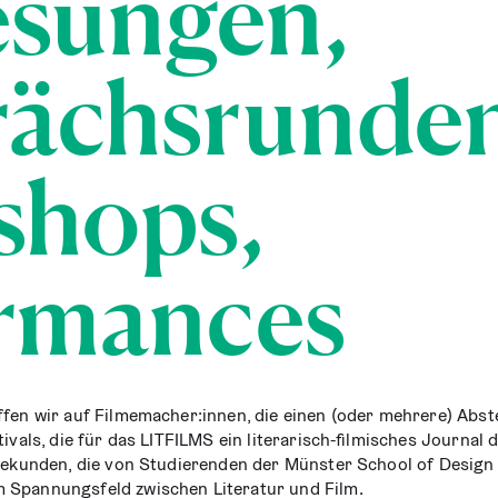
e­sun­gen,
ächs­run­de
shops,
rmances
tref­fen wir auf Filmemacher:innen, die einen (oder meh­re­re) Abste
i­vals, die für das LITFILMS ein lite­ra­risch-fil­mi­sches Jour­nal
0 Sekun­den, die von Stu­die­ren­den der Müns­ter School of Design 
 Span­nungs­feld zwi­schen Lite­ra­tur und Film.