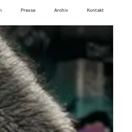
n
Pres­se
Archiv
Kon­takt