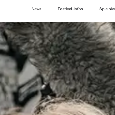
News
Fes­­ti­­val-Infos
Spiel­pla