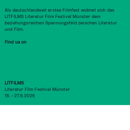
Als deutschlandweit erstes Filmfest widmet sich das
LITFILMS Literatur Film Festival Münster dem
beziehungsreichen Spannungsfeld zwischen Literatur
und Film.
Find us on
Facebook
Instagram
LITFILMS
Literatur Film Festival Münster
18. – 27.9.2026
Kontakt
info@filmfestival-muenster.de