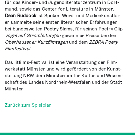
für das Kin­der- und Jugend­li­te­ra­tur­zen­trum in Dort­
mund, sowie das Cen­ter for Lite­ra­tu­re in Müns­ter.
Dean Rud­dock
ist Spo­ken-Word- und Medi­en­künst­ler,
er sam­mel­te sei­ne ers­ten lite­ra­ri­schen Erfah­run­gen
bei bun­des­wei­ten Poet­ry Slams, für sei­nen Poet­ry Clip
Vögel auf Strom­lei­tun­gen
gewann er Prei­se bei den
Ober­hau­se­ner Kurz­film­ta­gen
und dem
ZEBRA Poery
Film­fes­ti­val
.
Das litfilms-Fes­ti­val ist eine Ver­an­stal­tung der Film­
werk­statt Müns­ter und wird geför­dert von der Kunst­
stif­tung NRW, dem Minis­te­ri­um für Kul­tur und Wis­sen­
schaft des Lan­des Nord­rhein-West­fa­len und der Stadt
Münster
Zurück zum Spielplan