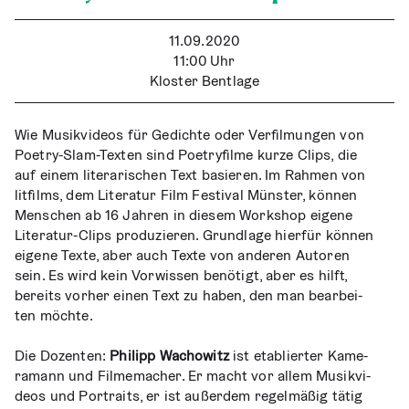
11.09.2020
11:00
Uhr
Kloster Bentlage
Wie Musik­vi­de­os für Gedich­te oder Ver­fil­mun­gen von
Poet­ry-Slam-Tex­ten sind Poet­ry­fil­me kur­ze Clips, die
auf einem lite­ra­ri­schen Text basie­ren. Im Rah­men von
litfilms, dem Lite­ra­tur Film Fes­ti­val Müns­ter, kön­nen
Men­schen ab 16 Jah­ren in die­sem Work­shop eige­ne
Lite­ra­tur-Clips pro­du­zie­ren. Grund­la­ge hier­für kön­nen
eige­ne Tex­te, aber auch Tex­te von ande­ren Autoren
sein. Es wird kein Vor­wis­sen benö­tigt, aber es hilft,
bereits vor­her einen Text zu haben, den man bear­bei­
ten möchte.
Die Dozen­ten:
Phil­ipp Wacho­witz
ist eta­blier­ter Kame­
ra­mann und Fil­me­ma­cher. Er macht vor allem Musik­vi­
de­os und Por­traits, er ist außer­dem regel­mä­ßig tätig