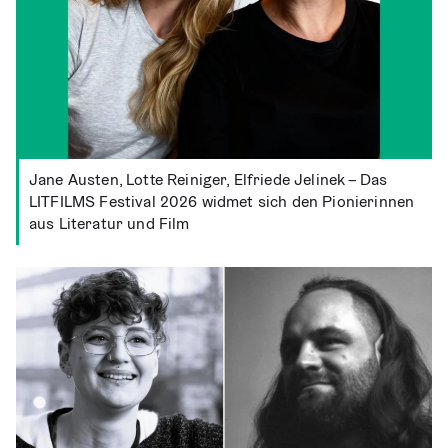
Jane Aus­ten, Lot­te Rei­ni­ger, Elfrie­de Jeli­nek – Das
LITFILMS Fes­ti­val 2026 wid­met sich den Pio­nie­rin­nen
aus Lite­ra­tur und Film