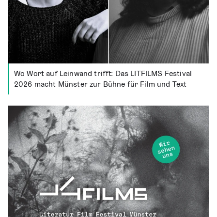
Wo Wort auf Lein­wand trifft: Das LITFILMS Fes­ti­val
2026 macht Müns­ter zur Büh­ne für Film und Text