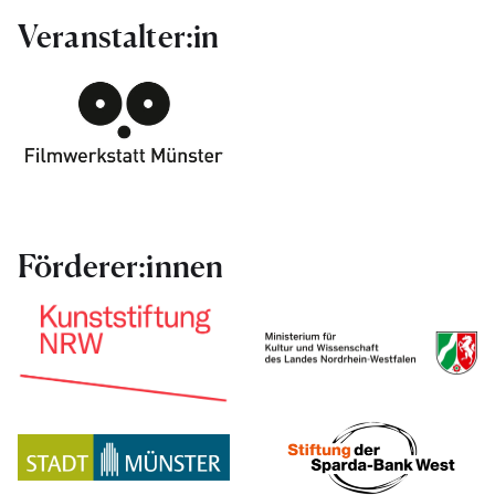
Veranstalter:in
Förderer:innen