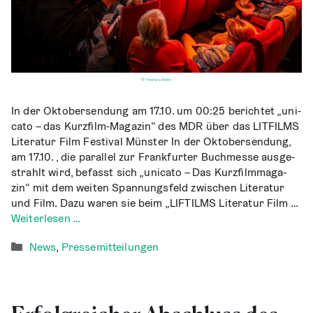
© Thomas Mohn
In der Okto­ber­sen­dung am 17.10. um 00:25 berich­tet „uni­
ca­to – das Kur­z­­film-Maga­­zin“ des MDR über das LITFILMS
Lite­ra­tur Film Fes­ti­val Müns­ter In der Okto­ber­sen­dung,
am 17.10. , die par­al­lel zur Frank­fur­ter Buch­mes­se aus­ge­
strahlt wird, befasst sich „uni­ca­to – Das Kurz­film­ma­ga­
zin“ mit dem wei­ten Span­nungs­feld zwi­schen Lite­ra­tur
und Film. Dazu waren sie beim „LIF­TILMS Lite­ra­tur Film …
Wei­ter­le­sen …
Kategorien
News
,
Pressemitteilungen