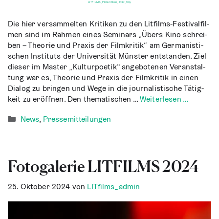
LITFILMS_Filmkritiken_1440_tiny
Die hier ver­sam­mel­ten Kri­ti­ken zu den Litfilms-Fes­­ti­­val­­fil­­
men sind im Rah­men eines Semi­nars „Übers Kino schrei­
ben – Theo­rie und Pra­xis der Film­kri­tik“ am Ger­ma­nis­ti­
schen Insti­tuts der Uni­ver­si­tät Müns­ter ent­stan­den. Ziel
die­ser im Mas­ter „Kul­tur­poe­tik“ ange­bo­te­nen Ver­an­stal­
tung war es, Theo­rie und Pra­xis der Film­kri­tik in einen
Dia­log zu brin­gen und Wege in die jour­na­lis­ti­sche Tätig­
keit zu eröff­nen. Den the­ma­ti­schen …
Wei­ter­le­sen …
Kategorien
News
,
Pressemitteilungen
Foto­ga­le­rie LITFILMS 2024
25. Oktober 2024
von
LITfilms_admin