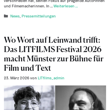
ver­schrie­ben hat, sei­nen Fokus auf prä­gen­de Autorin­nen
und Fil­me­ma­che­rin­nen. In …
Wei­ter­le­sen …
Kategorien
News
,
Pressemitteilungen
Wo Wort auf Lein­wand trifft:
Das LITFILMS Fes­ti­val 2026
macht Müns­ter zur Büh­ne für
Film und Text
23. März 2026
von
LITfilms_admin