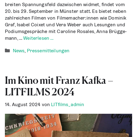
brei­ten Span­nungs­feld dazwi­schen wid­met, fin­det vom
20. bis 29. Sep­tem­ber in Müns­ter statt. Es bie­tet neben
zahl­rei­chen Fil­men von Filmemacher:innen wie Dominik
Graf, Isa­bel Coixet und Vera Weber auch Lesun­gen und
Podi­ums­ge­sprä­che mit Caro­li­ne Rosa­les, Anna Brüg­ge­
mann, …
Wei­ter­le­sen …
Kategorien
News
,
Pressemitteilungen
Im Kino mit Franz Kaf­ka –
LITFILMS 2024
14. August 2024
von
LITfilms_admin