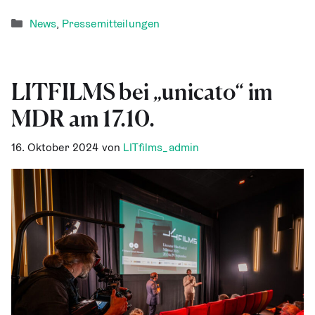
Kategorien
News
,
Pressemitteilungen
LITFILMS bei „uni­ca­to“ im
MDR am 17.10.
16. Oktober 2024
von
LITfilms_admin