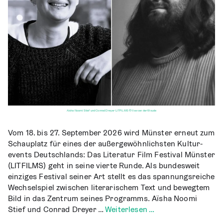
Aisha Noomi Stief und Conrad Dreyer LITFILMS © Ilse van der Woude
Vom 18. bis 27. Sep­tem­ber 2026 wird Müns­ter erneut zum
Schau­platz für eines der außer­ge­wöhn­lichs­ten Kul­tur­
events Deutsch­lands: Das Lite­ra­tur Film Fes­ti­val Müns­ter
(LITFILMS) geht in sei­ne vier­te Run­de. Als bun­des­weit
ein­zi­ges Fes­ti­val sei­ner Art stellt es das span­nungs­rei­che
Wech­sel­spiel zwi­schen lite­ra­ri­schem Text und beweg­tem
Bild in das Zen­trum sei­nes Pro­gramms. Aïsha Noo­mi
Stief und Con­rad Drey­er …
Wei­ter­le­sen …