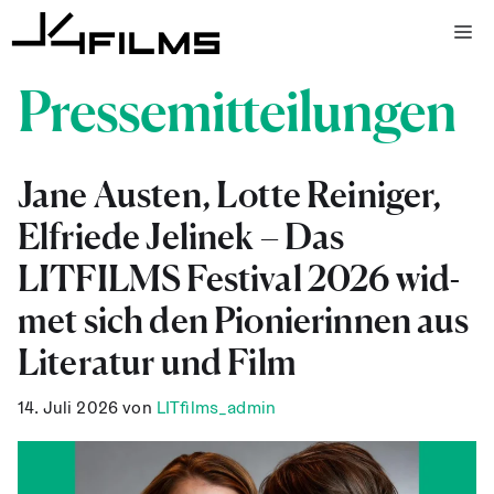
Zum
Me
Inhalt
springen
Pressemitteilungen
Jane Aus­ten, Lot­te Rei­ni­ger,
Elfrie­de Jeli­nek – Das
LITFILMS Fes­ti­val 2026 wid­
met sich den Pio­nie­rin­nen aus
Lite­ra­tur und Film
14. Juli 2026
von
LITfilms_admin