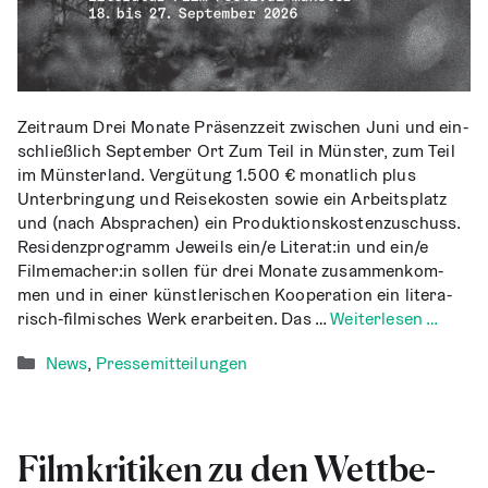
Zeit­raum Drei Mona­te Prä­senz­zeit zwi­schen Juni und ein­
schließ­lich Sep­tem­ber Ort Zum Teil in Müns­ter, zum Teil
im Müns­ter­land. Ver­gü­tung 1.500 € monat­lich plus
Unter­brin­gung und Rei­se­kos­ten sowie ein Arbeits­platz
und (nach Abspra­chen) ein Pro­duk­ti­ons­kos­ten­zu­schuss.
Residenz­programm Jeweils ein/e Literat:in und ein/e
Filmemacher:in sol­len für drei Mona­te zusam­men­kom­
men und in einer künst­le­ri­schen Koope­ra­ti­on ein lite­ra­
risch-fil­­mi­­sches Werk erar­bei­ten. Das …
Wei­ter­le­sen …
Kategorien
News
,
Pressemitteilungen
Film­kri­ti­ken zu den Wett­be­