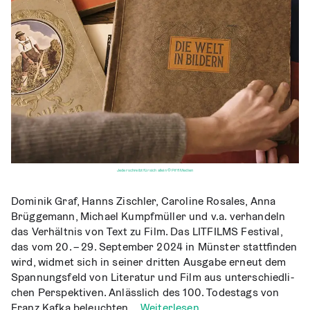
Jeder schreibt für sich allein © Piffl Medien
Dominik Graf, Hanns Zisch­ler, Caro­li­ne Rosa­les, Anna
Brüg­ge­mann, Micha­el Kumpf­mül­ler und v.a. ver­han­deln
das Ver­hält­nis von Text zu Film. Das LITFILMS Fes­ti­val,
das vom 20. – 29. Sep­tem­ber 2024 in Müns­ter statt­fin­den
wird, wid­met sich in sei­ner drit­ten Aus­ga­be erneut dem
Span­nungs­feld von Lite­ra­tur und Film aus unter­schied­li­
chen Per­spek­ti­ven. Anläss­lich des 100. Todes­tags von
Franz Kaf­ka beleuch­ten …
Wei­ter­le­sen …