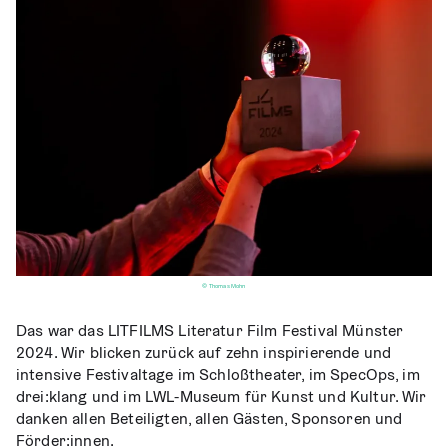
© Thomas Mohn
Das war das LITFILMS Lite­ra­tur Film Fes­ti­val Müns­ter
2024. Wir bli­cken zurück auf zehn inspi­rie­ren­de und
inten­si­ve Fes­ti­val­ta­ge im Schloß­thea­ter, im Spe­cOps, im
drei:klang und im LWL-Muse­um für Kunst und Kul­tur. Wir
dan­ken allen Betei­lig­ten, allen Gäs­ten, Spon­so­ren und
Förder:innen.