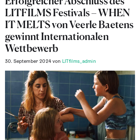
Erfolg­rei­cher Abschluss des
LITFILMS Fes­ti­vals – WHEN
IT MELTS von Veer­le Bae­tens
gewinnt Inter­na­tio­na­len
Wettbewerb
30. September 2024
von
LITfilms_admin