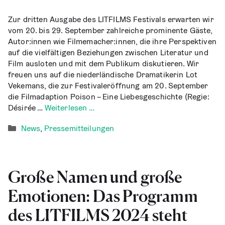
Zur drit­ten Aus­ga­be des LITFILMS Fes­ti­vals erwar­ten wir
vom 20. bis 29. Sep­tem­ber zahl­rei­che pro­mi­nen­te Gäs­te,
Autor:innen wie Filmemacher:innen, die ihre Per­spek­ti­ven
auf die viel­fäl­ti­gen Bezie­hun­gen zwi­schen Lite­ra­tur und
Film aus­lo­ten und mit dem Publi­kum dis­ku­tie­ren. Wir
freu­en uns auf die nie­der­län­di­sche Dra­ma­ti­ke­rin Lot
Vekem­ans, die zur Fes­ti­val­er­öff­nung am 20. Sep­tem­ber
die Film­ad­ap­ti­on Poi­son – Eine Lie­bes­ge­schich­te (Regie:
Dési­rée …
Wei­ter­le­sen …
Kategorien
News
,
Pressemitteilungen
Gro­ße Namen und gro­ße
Emo­tio­nen: Das Pro­gramm
des LITFILMS 2024 steht