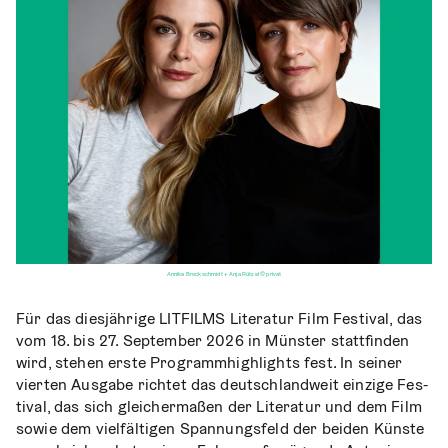
Annika Brockschmidt + Anja Rützel © privat
Für das dies­jäh­ri­ge LITFILMS Lite­ra­tur Film Fes­ti­val, das
vom 18. bis 27. Sep­tem­ber 2026 in Müns­ter statt­fin­den
wird, ste­hen ers­te Pro­gramm­high­lights fest. In sei­ner
vier­ten Aus­ga­be rich­tet das deutsch­land­weit ein­zi­ge Fes­
ti­val, das sich glei­cher­ma­ßen der Lite­ra­tur und dem Film
sowie dem viel­fäl­ti­gen Span­nungs­feld der bei­den Küns­te