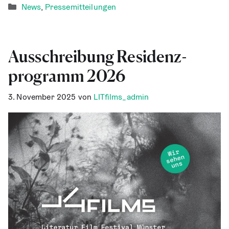
Kategorien
News
,
Pressemitteilungen
Aus­schrei­bung Residenz­
programm 2026
3. November 2025
von
LITfilms_admin