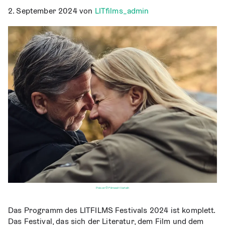
2. September 2024
von
LITfilms_admin
Poison © Filmwelt Verleih
Das Pro­gramm des LITFILMS Fes­ti­vals 2024 ist kom­plett.
Das Fes­ti­val, das sich der Lite­ra­tur, dem Film und dem