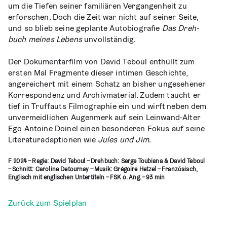
um die Tie­fen sei­ner fami­liä­ren Ver­gan­gen­heit zu
erfor­schen. Doch die Zeit war nicht auf sei­ner Sei­te,
und so blieb sei­ne geplan­te Auto­bio­gra­fie
Das Dreh­
buch mei­nes Lebens
unvollständig.
Der Doku­men­tar­film von David Teboul ent­hüllt zum
ers­ten Mal Frag­men­te die­ser inti­men Geschich­te,
ange­rei­chert mit einem Schatz an bis­her unge­se­he­ner
Kor­re­spon­denz und Archiv­ma­te­ri­al. Zudem taucht er
tief in Truf­f­auts Fil­mo­gra­phie ein und wirft neben dem
unver­meid­li­chen Augen­merk auf sein Lein­wand-Alter
Ego Antoine Doi­n­el einen beson­de­ren Fokus auf sei­ne
Lite­ra­tur­ad­ap­tio­nen wie
Jules und Jim
.
F 2024 – Regie: David Teboul – Dreh­buch: Ser­ge Tou­bia­na & David Teboul
– Schnitt: Caro­li­ne Detour­nay – Musik: Gré­go­i­re Het­zel – Fran­zö­sisch,
Eng­lisch mit eng­li­schen Unter­ti­teln – FSK o. Ang. – 93 min
Zurück zum Spielplan