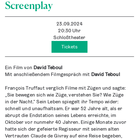
Screenplay
23.09.2024
20:30
Uhr
Schloßtheater
Tickets
Ein Film von
David Teboul
Mit anschlie­ßen­dem Film­ge­spräch mit
David Teboul
Fran­çois Truf­f­aut ver­glich Fil­me mit Zügen und sag­te:
„Sie bewe­gen sich wie Züge, ver­ste­hen Sie? Wie Züge
in der Nacht.“ Sein Leben spie­gelt ihr Tem­po wider:
schnell und unauf­halt­sam. Er war 52 Jah­re alt, als er
abrupt die End­sta­ti­on sei­nes Lebens erreich­te, im
Okto­ber vor nun­mehr 40 Jah­ren. Eini­ge Mona­te zuvor
hat­te sich der gefei­er­te Regis­seur mit sei­nem alten
Ver­trau­ten Clau­de de Giv­ray auf eine Rei­se bege­ben,