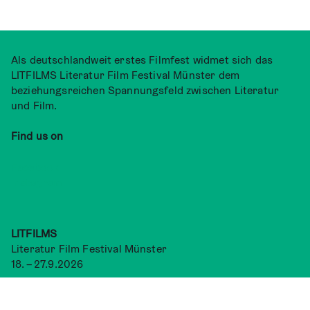
Als deutschlandweit erstes Filmfest widmet sich das
LITFILMS Literatur Film Festival Münster dem
beziehungsreichen Spannungsfeld zwischen Literatur
und Film.
Find us on
Facebook
Instagram
LITFILMS
Literatur Film Festival Münster
18. – 27.9.2026
Kontakt
info@filmfestival-muenster.de