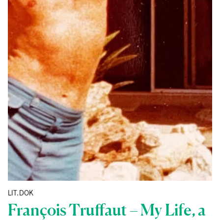
LIT.DOK
Fran­çois Truf­f­aut – My Life, a