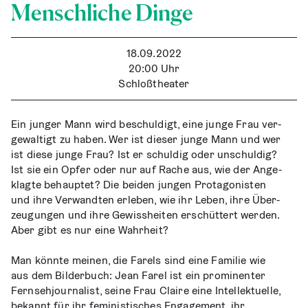
Menschliche Din­ge
18.09.2022
20:00
Uhr
Schloßtheater
Ein jun­ger Mann wird beschul­digt, eine jun­ge Frau ver­
ge­wal­tigt zu haben. Wer ist die­ser jun­ge Mann und wer
ist die­se jun­ge Frau? Ist er schul­dig oder unschul­dig?
Ist sie ein Opfer oder nur auf Rache aus, wie der Ange­
klag­te behaup­tet? Die bei­den jun­gen Prot­ago­nis­ten
und ihre Ver­wand­ten erle­ben, wie ihr Leben, ihre Über­
zeu­gun­gen und ihre Gewiss­hei­ten erschüt­tert wer­den.
Aber gibt es nur eine Wahrheit?
Man könn­te mei­nen, die Farels sind eine Fami­lie wie
aus dem Bil­der­buch: Jean Farel ist ein pro­mi­nen­ter
Fern­seh­jour­na­list, sei­ne Frau Clai­re eine Intel­lek­tu­el­le,
bekannt für ihr femi­nis­ti­sches Enga­ge­ment, ihr